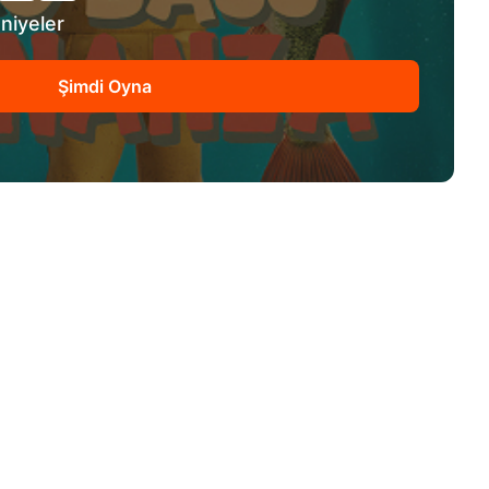
niyeler
Şimdi Oyna