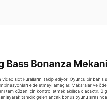
g Bass Bonanza Mekaniğ
ideo slot kurallarını takip ediyor. Oyuncu bir bahis s
binasyonları elde etmeyi amaçlar. Makaralar ve ödeme
ranı tam düzen için kontrol etmek akıllıca olacaktır. Bi
 harmanlayarak tanıdık gelen ancak bonus oyunu sırasınd