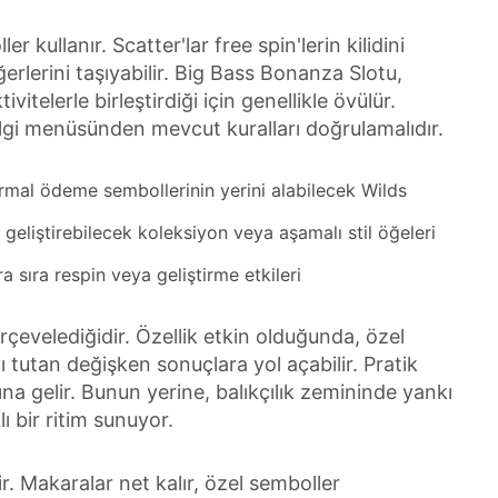
kullanır. Scatter'lar free spin'lerin kilidini
ğerlerini taşıyabilir. Big Bass Bonanza Slotu,
itelerle birleştirdiği için genellikle övülür.
lgi menüsünden mevcut kuralları doğrulamalıdır.
ormal ödeme sembollerinin yerini alabilecek Wilds
geliştirebilecek koleksiyon veya aşamalı stil öğeleri
a sıra respin veya geliştirme etkileri
çevelediğidir. Özellik etkin olduğunda, özel
ı tutan değişken sonuçlara yol açabilir. Pratik
 gelir. Bunun yerine, balıkçılık zemininde yankı
 bir ritim sunuyor.
r. Makaralar net kalır, özel semboller