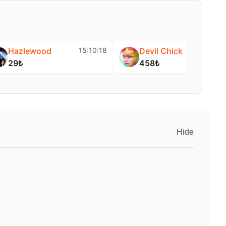
Glock
15:10:29
Hazlewood
15:1
197₺
29₺
Hide