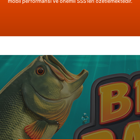
mobil performansı ve önemli SSS'leri özetlemektedir.