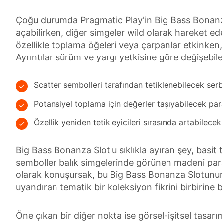
Çoğu durumda Pragmatic Play'in Big Bass Bonanza'sı, 
açabilirken, diğer simgeler wild olarak hareket edeb
özellikle toplama öğeleri veya çarpanlar etkinken, sa
Ayrıntılar sürüm ve yargı yetkisine göre değişeb
Scatter sembolleri tarafından tetiklenebilecek ser
Potansiyel toplama için değerler taşıyabilecek p
Özellik yeniden tetikleyicileri sırasında artabilece
Big Bass Bonanza Slot'u sıklıkla ayıran şey, basit
semboller balık simgelerinde görünen madeni para st
olarak konuşursak, bu Big Bass Bonanza Slotunun 
uyandıran tematik bir koleksiyon fikrini birbirine
Öne çıkan bir diğer nokta ise görsel-işitsel tasar