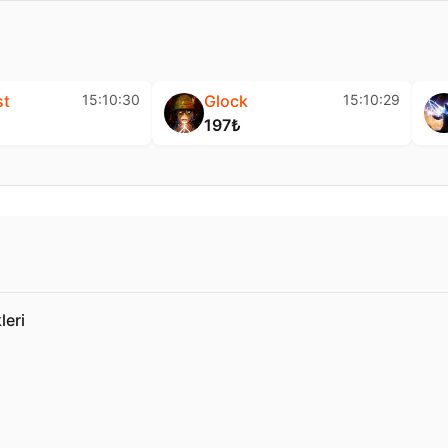
15:10:39
Tempest
15:10:30
51₺
leri