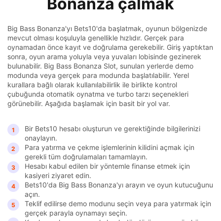
Bonanza çalmak
Big Bass Bonanza'yı Bets10'da başlatmak, oyunun bölgenizde
mevcut olması koşuluyla genellikle hızlıdır. Gerçek para
oynamadan önce kayıt ve doğrulama gerekebilir. Giriş yaptıktan
sonra, oyun arama yoluyla veya yuvaları lobisinde gezinerek
bulunabilir. Big Bass Bonanza Slot, sunulan yerlerde demo
modunda veya gerçek para modunda başlatılabilir. Yerel
kurallara bağlı olarak kullanılabilirlik ile birlikte kontrol
çubuğunda otomatik oynatma ve turbo tarzı seçenekleri
görünebilir. Aşağıda başlamak için basit bir yol var.
Bir Bets10 hesabı oluşturun ve gerektiğinde bilgilerinizi
onaylayın.
Para yatırma ve çekme işlemlerinin kilidini açmak için
gerekli tüm doğrulamaları tamamlayın.
Hesabı kabul edilen bir yöntemle finanse etmek için
kasiyeri ziyaret edin.
Bets10'da Big Bass Bonanza'yı arayın ve oyun kutucuğunu
açın.
Teklif edilirse demo modunu seçin veya para yatırmak için
gerçek parayla oynamayı seçin.