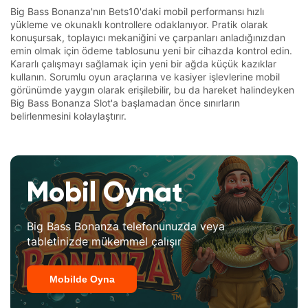
Big Bass Bonanza'nın Bets10'daki mobil performansı hızlı
yükleme ve okunaklı kontrollere odaklanıyor. Pratik olarak
konuşursak, toplayıcı mekaniğini ve çarpanları anladığınızdan
emin olmak için ödeme tablosunu yeni bir cihazda kontrol edin.
Kararlı çalışmayı sağlamak için yeni bir ağda küçük kazıklar
kullanın. Sorumlu oyun araçlarına ve kasiyer işlevlerine mobil
görünümde yaygın olarak erişilebilir, bu da hareket halindeyken
Big Bass Bonanza Slot'a başlamadan önce sınırların
belirlenmesini kolaylaştırır.
Mobil Oynat
Big Bass Bonanza telefonunuzda veya
tabletinizde mükemmel çalışır
Mobilde Oyna