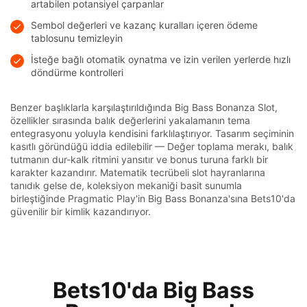
artabilen potansiyel çarpanlar
Sembol değerleri ve kazanç kuralları içeren ödeme
tablosunu temizleyin
İsteğe bağlı otomatik oynatma ve izin verilen yerlerde hızlı
döndürme kontrolleri
Benzer başlıklarla karşılaştırıldığında Big Bass Bonanza Slot,
özellikler sırasında balık değerlerini yakalamanın tema
entegrasyonu yoluyla kendisini farklılaştırıyor. Tasarım seçiminin
kasıtlı göründüğü iddia edilebilir — Değer toplama merakı, balık
tutmanın dur-kalk ritmini yansıtır ve bonus turuna farklı bir
karakter kazandırır. Matematik tecrübeli slot hayranlarına
tanıdık gelse de, koleksiyon mekaniği basit sunumla
birleştiğinde Pragmatic Play'in Big Bass Bonanza'sına Bets10'da
güvenilir bir kimlik kazandırıyor.
Bets10'da Big Bass