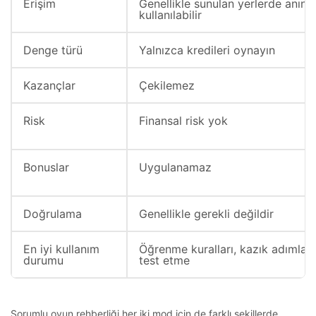
Erişim
Genellikle sunulan yerlerde anınd
kullanılabilir
Denge türü
Yalnızca kredileri oynayın
Kazançlar
Çekilemez
Risk
Finansal risk yok
Bonuslar
Uygulanamaz
Doğrulama
Genellikle gerekli değildir
En iyi kullanım
Öğrenme kuralları, kazık adımları
durumu
test etme
Sorumlu oyun rehberliği her iki mod için de farklı şekillerde