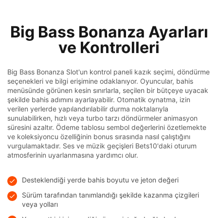
Big Bass Bonanza Ayarları
ve Kontrolleri
Big Bass Bonanza Slot'un kontrol paneli kazık seçimi, döndürme
seçenekleri ve bilgi erişimine odaklanıyor. Oyuncular, bahis
menüsünde görünen kesin sınırlarla, seçilen bir bütçeye uyacak
şekilde bahis adımını ayarlayabilir. Otomatik oynatma, izin
verilen yerlerde yapılandırılabilir durma noktalarıyla
sunulabilirken, hızlı veya turbo tarzı döndürmeler animasyon
süresini azaltır. Ödeme tablosu sembol değerlerini özetlemekte
ve koleksiyoncu özelliğinin bonus sırasında nasıl çalıştığını
vurgulamaktadır. Ses ve müzik geçişleri Bets10'daki oturum
atmosferinin uyarlanmasına yardımcı olur.
Desteklendiği yerde bahis boyutu ve jeton değeri
Sürüm tarafından tanımlandığı şekilde kazanma çizgileri
veya yolları