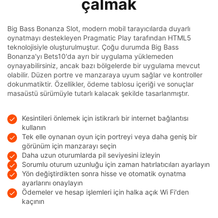
çalmak
Big Bass Bonanza Slot, modern mobil tarayıcılarda duyarlı
oynatmayı destekleyen Pragmatic Play tarafından HTML5
teknolojisiyle oluşturulmuştur. Çoğu durumda Big Bass
Bonanza'yı Bets10'da ayrı bir uygulama yüklemeden
oynayabilirsiniz, ancak bazı bölgelerde bir uygulama mevcut
olabilir. Düzen portre ve manzaraya uyum sağlar ve kontroller
dokunmatiktir. Özellikler, ödeme tablosu içeriği ve sonuçlar
masaüstü sürümüyle tutarlı kalacak şekilde tasarlanmıştır.
Kesintileri önlemek için istikrarlı bir internet bağlantısı
kullanın
Tek elle oynanan oyun için portreyi veya daha geniş bir
görünüm için manzarayı seçin
Daha uzun oturumlarda pil seviyesini izleyin
Sorumlu oturum uzunluğu için zaman hatırlatıcıları ayarlayın
Yön değiştirdikten sonra hisse ve otomatik oynatma
ayarlarını onaylayın
Ödemeler ve hesap işlemleri için halka açık Wi Fi'den
kaçının