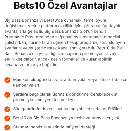
Bets10 Özel Avantajlar
Big Bass Bonanza'yı Bets10'da oynamak, temel oyunu
değiştirmek yerine platform özellikleriyle ilgili rahatlığa dayalı
avantajlarla gelebilir. Big Bass Bonanza Slot'un kendisi
Pragmatic Play tarafından sağlanan aynı matematik modelini
çalıştırırken, casino tarafı öğeleri hesap araçlarını, sorumlu oyun
ayarlarını ve müşteri destek kanallarını içerebilir. Bets10'da Big
Bass Bonanza'nın yer aldığı site çapında promosyonlar veya
etkinlikler olabilir, ancak kesin formatlar ve kullanılabilirlik
hesaba ve bölgeye bağlıdır.
Mümkün olduğunda ara sıra turnuvalar veya liderlik tablosu
kampanyaları
Şartlara bağlı olarak ücretsiz döndürme içerebilecek stil
promosyonlarını yeniden yükleyin
Site genelinde düzenli oyunu tanıyabilen sadakat ödülleri
Bets10'da Big Bass Bonanza'ya mobil ve tarayıcı erişimi
Standart servis saatlerinde müşteri desteği