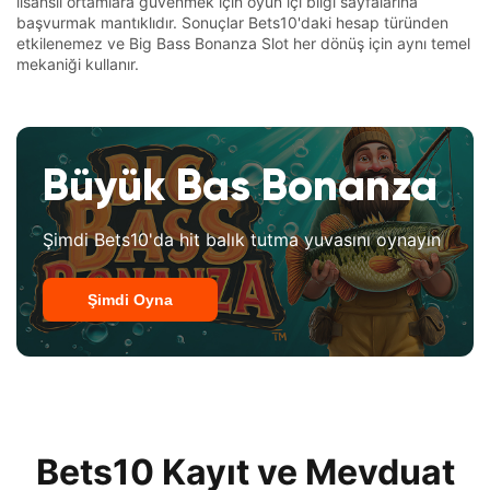
lisanslı ortamlara güvenmek için oyun içi bilgi sayfalarına
başvurmak mantıklıdır. Sonuçlar Bets10'daki hesap türünden
etkilenemez ve Big Bass Bonanza Slot her dönüş için aynı temel
mekaniği kullanır.
Büyük Bas Bonanza
Şimdi Bets10'da hit balık tutma yuvasını oynayın
Şimdi Oyna
Bets10 Kayıt ve Mevduat