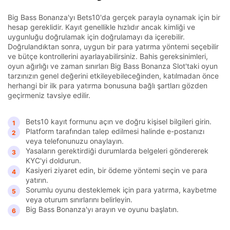
Big Bass Bonanza'yı Bets10'da gerçek parayla oynamak için bir
hesap gereklidir. Kayıt genellikle hızlıdır ancak kimliği ve
uygunluğu doğrulamak için doğrulamayı da içerebilir.
Doğrulandıktan sonra, uygun bir para yatırma yöntemi seçebilir
ve bütçe kontrollerini ayarlayabilirsiniz. Bahis gereksinimleri,
oyun ağırlığı ve zaman sınırları Big Bass Bonanza Slot'taki oyun
tarzınızın genel değerini etkileyebileceğinden, katılmadan önce
herhangi bir ilk para yatırma bonusuna bağlı şartları gözden
geçirmeniz tavsiye edilir.
Bets10 kayıt formunu açın ve doğru kişisel bilgileri girin.
Platform tarafından talep edilmesi halinde e-postanızı
veya telefonunuzu onaylayın.
Yasaların gerektirdiği durumlarda belgeleri göndererek
KYC'yi doldurun.
Kasiyeri ziyaret edin, bir ödeme yöntemi seçin ve para
yatırın.
Sorumlu oyunu desteklemek için para yatırma, kaybetme
veya oturum sınırlarını belirleyin.
Big Bass Bonanza'yı arayın ve oyunu başlatın.