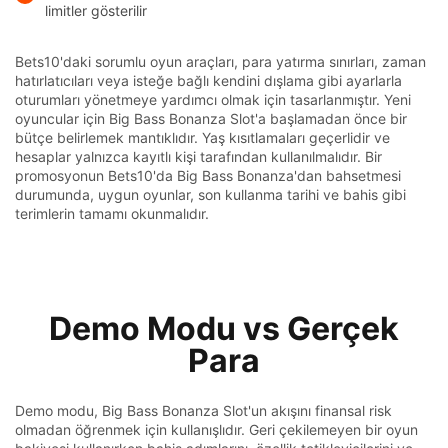
limitler gösterilir
Bets10'daki sorumlu oyun araçları, para yatırma sınırları, zaman
hatırlatıcıları veya isteğe bağlı kendini dışlama gibi ayarlarla
oturumları yönetmeye yardımcı olmak için tasarlanmıştır. Yeni
oyuncular için Big Bass Bonanza Slot'a başlamadan önce bir
bütçe belirlemek mantıklıdır. Yaş kısıtlamaları geçerlidir ve
hesaplar yalnızca kayıtlı kişi tarafından kullanılmalıdır. Bir
promosyonun Bets10'da Big Bass Bonanza'dan bahsetmesi
durumunda, uygun oyunlar, son kullanma tarihi ve bahis gibi
terimlerin tamamı okunmalıdır.
Demo Modu vs Gerçek
Para
Demo modu, Big Bass Bonanza Slot'un akışını finansal risk
olmadan öğrenmek için kullanışlıdır. Geri çekilemeyen bir oyun