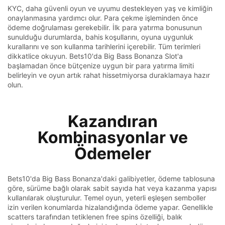
KYC, daha güvenli oyun ve uyumu destekleyen yaş ve kimliğin
onaylanmasına yardımcı olur. Para çekme işleminden önce
ödeme doğrulaması gerekebilir. İlk para yatırma bonusunun
sunulduğu durumlarda, bahis koşullarını, oyuna uygunluk
kurallarını ve son kullanma tarihlerini içerebilir. Tüm terimleri
dikkatlice okuyun. Bets10'da Big Bass Bonanza Slot'a
başlamadan önce bütçenize uygun bir para yatırma limiti
belirleyin ve oyun artık rahat hissetmiyorsa duraklamaya hazır
olun.
Kazandıran
Kombinasyonlar ve
Ödemeler
Bets10'da Big Bass Bonanza'daki galibiyetler, ödeme tablosuna
göre, sürüme bağlı olarak sabit sayıda hat veya kazanma yapısı
kullanılarak oluşturulur. Temel oyun, yeterli eşleşen semboller
izin verilen konumlarda hizalandığında ödeme yapar. Genellikle
scatters tarafından tetiklenen free spins özelliği, balık